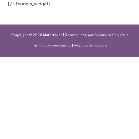
[/siteorigin_widget]
Copyright © 2026
Maternidar
| Desarrollado por
Alejandra Can Ortiz
Términos y condiciones
|
Aviso de privacidad