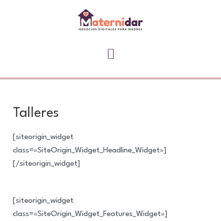
Ir
al
contenido
Menú
principal
Talleres
[siteorigin_widget
class=»SiteOrigin_Widget_Headline_Widget»]
[/siteorigin_widget]
[siteorigin_widget
class=»SiteOrigin_Widget_Features_Widget»]