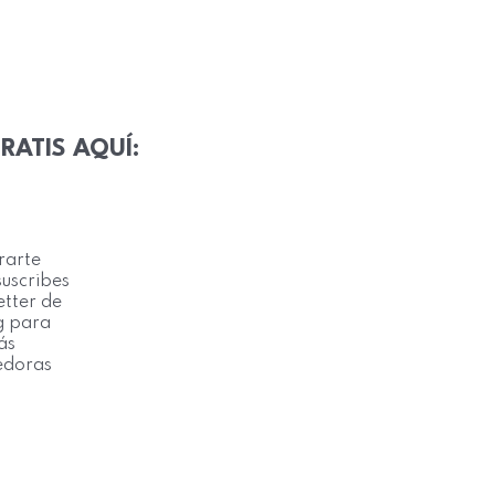
RATIS AQUÍ:
trarte
suscribes
etter de
g para
ás
edoras