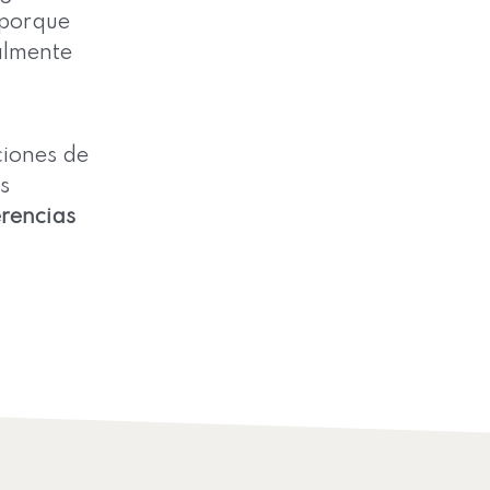
(porque
almente
ciones de
s
erencias