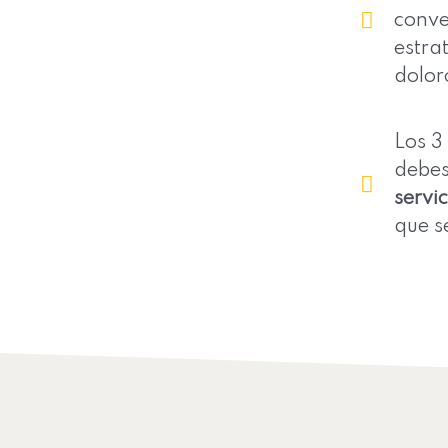
conve
estra
dolor
Los 3
debes
servic
que s