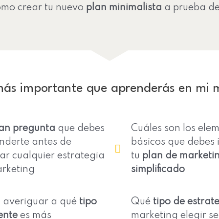
cómo crear tu nuevo
plan minimalista
a prueba d
 más importante que aprenderás en mi m
an pregunta
que debes
Cuáles son los ele
nderte antes de
básicos que debes i
ar cualquier estrategia
tu
plan de marketi
rketing
simplificado
averiguar a qué
tipo
Qué
tipo de estrat
ente
es más
marketing elegir s