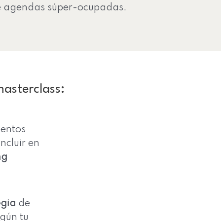
e agendas súper-ocupadas.
asterclass:
mentos
ncluir en
ng
egia
de
egún tu